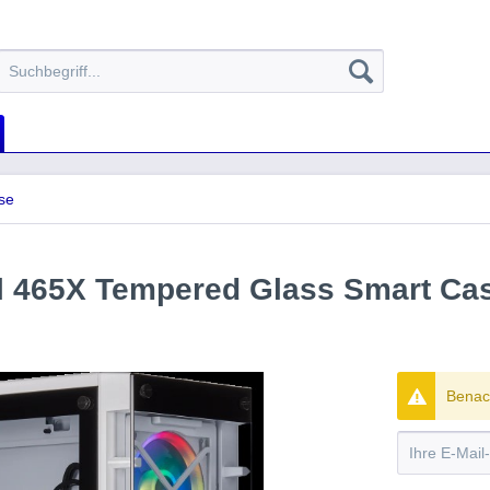
se
l 465X Tempered Glass Smart Cas
Benach