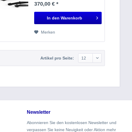
Eingangsstrom: 16 - 8 A Maximaler
370,00 € *
Eingangsstrom (bei 110V): 16 A
Maximaler Eingangsstrom (bei
220V): 8 A...
In den
Warenkorb
Merken
Artikel pro Seite:
Newsletter
Abonnieren Sie den kostenlosen Newsletter und
verpassen Sie keine Neuigkeit oder Aktion mehr