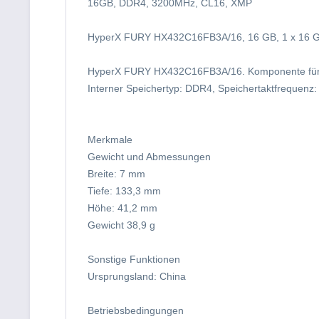
16GB, DDR4, 3200MHz, CL16, XMP
HyperX FURY HX432C16FB3A/16, 16 GB, 1 x 16 
HyperX FURY HX432C16FB3A/16. Komponente für: P
Interner Speichertyp: DDR4, Speichertaktfrequenz
Merkmale
Gewicht und Abmessungen
Breite: 7 mm
Tiefe: 133,3 mm
Höhe: 41,2 mm
Gewicht 38,9 g
Sonstige Funktionen
Ursprungsland: China
Betriebsbedingungen