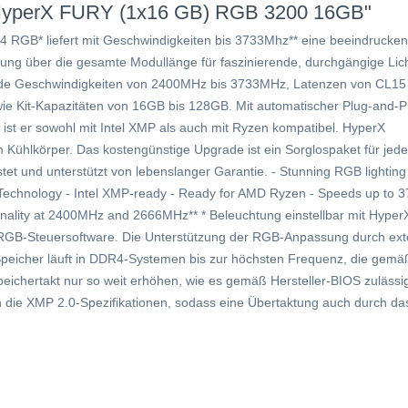
n HyperX FURY (1x16 GB) RGB 3200 16GB"
 RGB* liefert mit Geschwindigkeiten bis 3733Mhz** eine beeindrucke
ng über die gesamte Modullänge für faszinierende, durchgängige Lich
nde Geschwindigkeiten von 2400MHz bis 3733MHz, Latenzen von CL15
ie Kit-Kapazitäten von 16GB bis 128GB. Mit automatischer Plug-and-
t er sowohl mit Intel XMP als auch mit Ryzen kompatibel. HyperX
Kühlkörper. Das kostengünstige Upgrade ist ein Sorglospaket für jede
t und unterstützt von lebenslanger Garantie. - Stunning RGB lighting
c Technology - Intel XMP-ready - Ready for AMD Ryzen - Speeds up to
ionality at 2400MHz and 2666MHz** * Beleuchtung einstellbar mit Hyper
GB-Steuersoftware. Die Unterstützung der RGB-Anpassung durch ext
-Speicher läuft in DDR4-Systemen bis zur höchsten Frequenz, die gemä
peichertakt nur so weit erhöhen, wie es gemäß Hersteller-BIOS zulässig 
die XMP 2.0-Spezifikationen, sodass eine Übertaktung auch durch da