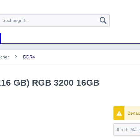
icher
DDR4
x16 GB) RGB 3200 16GB
Benach