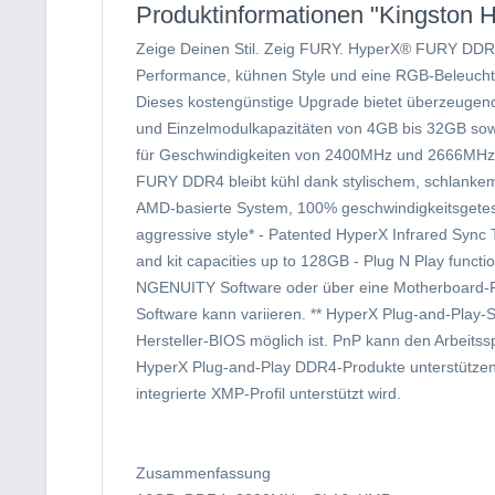
Produktinformationen "Kingsto
Zeige Deinen Stil. Zeig FURY. HyperX® FURY DDR4
Performance, kühnen Style und eine RGB-Beleuchtu
Dieses kostengünstige Upgrade bietet überzeuge
und Einzelmodulkapazitäten von 4GB bis 32GB sow
für Geschwindigkeiten von 2400MHz und 2666MHz is
FURY DDR4 bleibt kühl dank stylischem, schlankem 
AMD-basierte System, 100% geschwindigkeitsgeteste
aggressive style* - Patented HyperX Infrared Syn
and kit capacities up to 128GB - Plug N Play funct
NGENUITY Software oder über eine Motherboard-R
Software kann variieren. ** HyperX Plug-and-Play
Hersteller-BIOS möglich ist. PnP kann den Arbeitss
HyperX Plug-and-Play DDR4-Produkte unterstützen 
integrierte XMP-Profil unterstützt wird.
Zusammenfassung