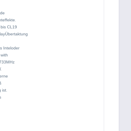
nde
teffekte.
 bis CL19
PlayÜbertaktung
s Inteloder
 with
 3733MHz
X
erne
ß
ist.
s